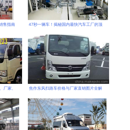
销售指南
47秒一辆车！揭秘国内最快汽车工厂的顶
级品质保障
格、厂家、
焦作东风扫路车价格与厂家直销图片全解
析
析——随州市中盛专用汽车销售