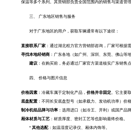
保温等多个系列。其营销部负责全国范围内的销售与渠道管
三、 广东地区销售与服务
对于广东地区的用户，获取车辆通常有以下途径：
直接联系厂家
：通过湖北程力官方营销部咨询，厂家可根据
寻找本地经销商
：广东各地（如广州、深圳、东莞、佛山等
建议
：在购买前，务必通过厂家官方渠道核实广东销售
四、 价格与图片信息
价格因素
：冷藏车属于定制化产品，
价格并非固定
。它主要
底盘配置
：不同长安底盘型号（如承载力、发动机功率）价
制冷机组品牌与功率
：选用进口（如冷王、开利）或国产品
厢体材质与工艺
：材质厚度、密封工艺等也影响最终价格。
*
其他选配
：如温湿度记录仪、厢体内饰等。