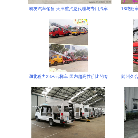
昶友汽车销售 天津重汽总代理与专用汽车
16吨随
销售专家
湖北程力28米云梯车 国内超高性价比的专
随州久合
用汽车制造专家