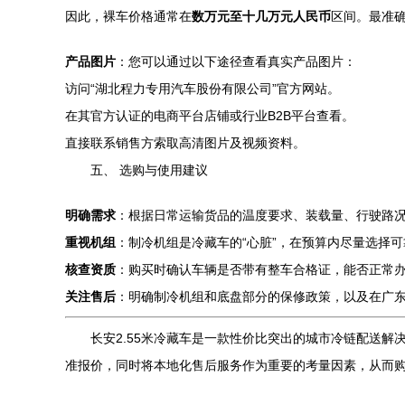
因此，裸车价格通常在
数万元至十几万元人民币
区间。最准
产品图片
：您可以通过以下途径查看真实产品图片：
访问“湖北程力专用汽车股份有限公司”官方网站。
在其官方认证的电商平台店铺或行业B2B平台查看。
直接联系销售方索取高清图片及视频资料。
五、 选购与使用建议
明确需求
：根据日常运输货品的温度要求、装载量、行驶路
重视机组
：制冷机组是冷藏车的“心脏”，在预算内尽量选择
核查资质
：购买时确认车辆是否带有整车合格证，能否正常
关注售后
：明确制冷机组和底盘部分的保修政策，以及在广
长安2.55米冷藏车是一款性价比突出的城市冷链配送
准报价，同时将本地化售后服务作为重要的考量因素，从而