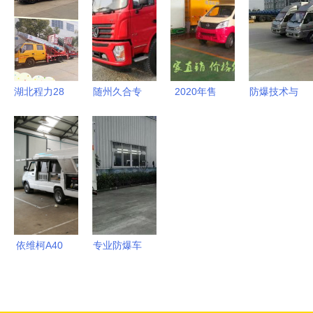
专用汽车销
完美融合
解析及专用
公司 专用
售专家
汽车销售服
汽车供应与
务
销售一体化
解决方案
湖北程力28
随州久合专
2020年售
防爆技术与
米云梯车
用汽车销售
货车价格、
装备 参
国内超高性
有限责任公
报价及批发
数、产品、
价比的专用
司 引领专
渠道解析
材料一站式
汽车制造专
用汽车销售
——汽车网
了解平台
家
新篇章
专用汽车销
——中科商
售平台第20
务网与程力
页指南
专用汽车
依维柯A40
专业防爆车
服务车 多
辆与产品全
场景专用汽
方位解析
车的卓越之
——中科商