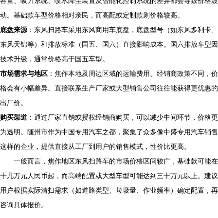
容量、吸力系统、喷水降尘装置及智能化控制系统的差异都会导致价格波
动。基础款车型价格相对亲民，而高配或定制款则价格较高。
底盘来源
：东风扫路车采用东风商用车底盘，底盘型号（如东风多利卡、
东风天锦等）和排放标准（国五、国六）直接影响成本。国六排放车型因
技术升级，通常价格高于国五车型。
市场需求与地区
：焦作本地及周边区域的运输费用、经销商政策不同，价
格会有小幅差异。直接联系生产厂家或大型销售公司往往能获得更优惠的
出厂价。
购买渠道
：通过厂家直销或授权经销商购买，可以减少中间环节，价格更
为透明。随州市作为中国专用汽车之都，聚集了众多像中盛专用汽车销售
这样的企业，提供直接从工厂到用户的销售模式，性价比更高。
一般而言，焦作地区东风扫路车的市场价格区间较广，基础款可能在
十几万元人民币起，而高端配置或大型车型可能达到三十万元以上。建议
用户根据实际清扫需求（如道路类型、垃圾量、作业频率）确定配置，再
咨询具体报价。