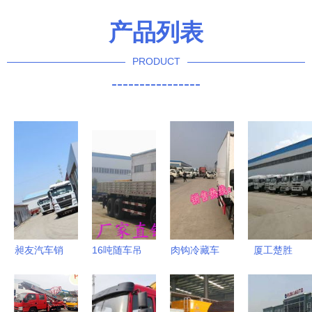
产品列表
PRODUCT
----------------
昶友汽车销
16吨随车吊
肉钩冷藏车
厦工楚胜
售 天津重
强大性能与
选购指南
（湖北）专
汽总代理与
高效作业的
厂家与价格
用汽车有限