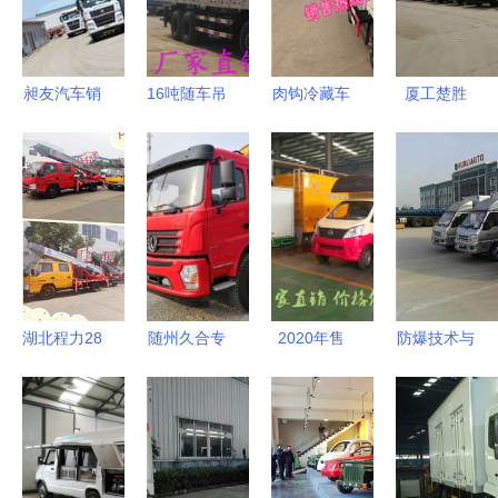
昶友汽车销
16吨随车吊
肉钩冷藏车
厦工楚胜
售 天津重
强大性能与
选购指南
（湖北）专
汽总代理与
高效作业的
厂家与价格
用汽车有限
专用汽车销
完美融合
解析及专用
公司 专用
售专家
汽车销售服
汽车供应与
务
销售一体化
解决方案
湖北程力28
随州久合专
2020年售
防爆技术与
米云梯车
用汽车销售
货车价格、
装备 参
国内超高性
有限责任公
报价及批发
数、产品、
价比的专用
司 引领专
渠道解析
材料一站式
汽车制造专
用汽车销售
——汽车网
了解平台