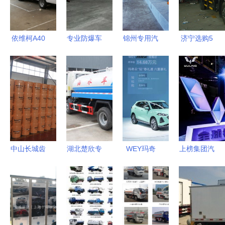
家
新篇章
专用汽车销
——中科商
售平台第20
务网与程力
页指南
专用汽车
依维柯A40
专业防爆车
锦州专用汽
济宁选购5
服务车 多
辆与产品全
车销售服务
吨箱式冷藏
场景专用汽
方位解析
详解 折叠
货车指南
车的卓越之
——中科商
汽车、工厂
如何找到划
选
务网程力销
专用车与捷
算的厂家与
售部为您提
邦酒店的合
报价
供一站式解
作机遇
决方案
中山长城齿
湖北楚欣专
WEY玛奇
上榜集团汽
轮油 亿泽
用汽车销售
朵开启预
车股涨跌榜
润滑油
公司 引领
售，首搭智
扬眉吐气，
CKC150复
专用汽车销
能混动DHT
五菱演绎过
合型，汽车
售行业新标
技术引领专
山车
专用，专业
杆
用汽车销售