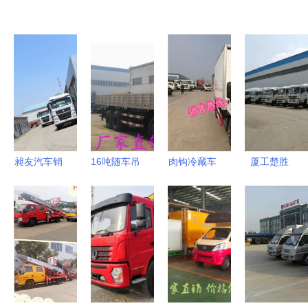
昶友汽车销
16吨随车吊
肉钩冷藏车
厦工楚胜
售 天津重
强大性能与
选购指南
（湖北）专
汽总代理与
高效作业的
厂家与价格
用汽车有限
专用汽车销
完美融合
解析及专用
公司 专用
售专家
汽车销售服
汽车供应与
务
销售一体化
解决方案