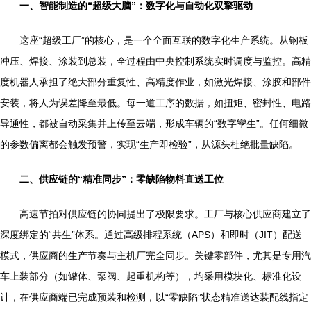
一、智能制造的“超级大脑”：数字化与自动化双擎驱动
这座“超级工厂”的核心，是一个全面互联的数字化生产系统。从钢板
冲压、焊接、涂装到总装，全过程由中央控制系统实时调度与监控。高精
度机器人承担了绝大部分重复性、高精度作业，如激光焊接、涂胶和部件
安装，将人为误差降至最低。每一道工序的数据，如扭矩、密封性、电路
导通性，都被自动采集并上传至云端，形成车辆的“数字孿生”。任何细微
的参数偏离都会触发预警，实现“生产即检验”，从源头杜绝批量缺陷。
二、供应链的“精准同步”：零缺陷物料直送工位
高速节拍对供应链的协同提出了极限要求。工厂与核心供应商建立了
深度绑定的“共生”体系。通过高级排程系统（APS）和即时（JIT）配送
模式，供应商的生产节奏与主机厂完全同步。关键零部件，尤其是专用汽
车上装部分（如罐体、泵阀、起重机构等），均采用模块化、标准化设
计，在供应商端已完成预装和检测，以“零缺陷”状态精准送达装配线指定