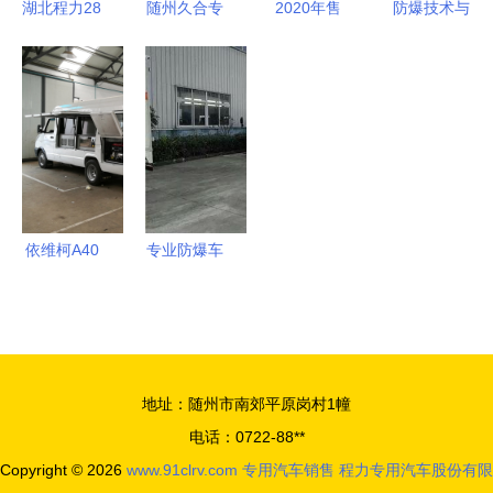
湖北程力28
随州久合专
2020年售
防爆技术与
米云梯车
用汽车销售
货车价格、
装备 参
国内超高性
有限责任公
报价及批发
数、产品、
价比的专用
司 引领专
渠道解析
材料一站式
汽车制造专
用汽车销售
——汽车网
了解平台
家
新篇章
专用汽车销
——中科商
售平台第20
务网与程力
页指南
专用汽车
依维柯A40
专业防爆车
服务车 多
辆与产品全
场景专用汽
方位解析
车的卓越之
——中科商
选
务网程力销
地址：随州市南郊平原岗村1幢
售部为您提
电话：0722-88**
供一站式解
Copyright © 2026
www.91clrv.com
专用汽车销售
程力专用汽车股份有限
决方案