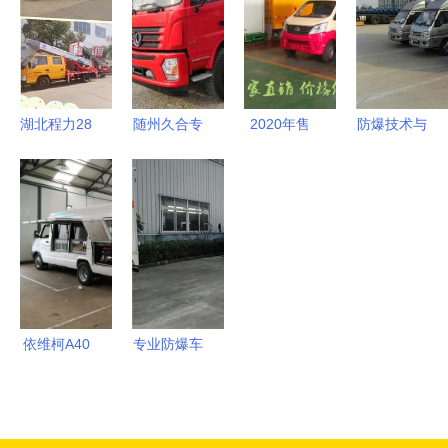
售专家
汽车销售服
汽车供应与
务
销售一体化
解决方案
湖北程力28
随州久合专
2020年售
防爆技术与
米云梯车
用汽车销售
货车价格、
装备 参
国内超高性
有限责任公
报价及批发
数、产品、
价比的专用
司 引领专
渠道解析
材料一站式
汽车制造专
用汽车销售
——汽车网
了解平台
家
新篇章
专用汽车销
——中科商
售平台第20
务网与程力
页指南
专用汽车
依维柯A40
专业防爆车
服务车 多
辆与产品全
场景专用汽
方位解析
车的卓越之
——中科商