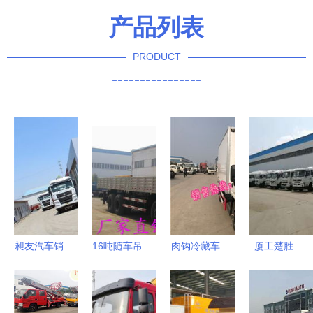
产品列表
PRODUCT
----------------
昶友汽车销
16吨随车吊
肉钩冷藏车
厦工楚胜
售 天津重
强大性能与
选购指南
（湖北）专
汽总代理与
高效作业的
厂家与价格
用汽车有限
专用汽车销
完美融合
解析及专用
公司 专用