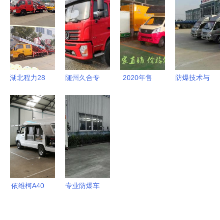
专用汽车销
完美融合
解析及专用
公司 专用
售专家
汽车销售服
汽车供应与
务
销售一体化
解决方案
湖北程力28
随州久合专
2020年售
防爆技术与
米云梯车
用汽车销售
货车价格、
装备 参
国内超高性
有限责任公
报价及批发
数、产品、
价比的专用
司 引领专
渠道解析
材料一站式
汽车制造专
用汽车销售
——汽车网
了解平台
家
新篇章
专用汽车销
——中科商
售平台第20
务网与程力
页指南
专用汽车
依维柯A40
专业防爆车
服务车 多
辆与产品全
场景专用汽
方位解析