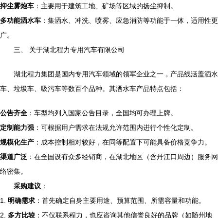
抑尘雾炮车
：主要用于建筑工地、矿场等区域的扬尘抑制。
多功能洒水车
：集洒水、冲洗、喷雾、应急消防等功能于一体，适用性更
广。
三、 关于湖北程力专用汽车有限公司
湖北程力集团是国内专用汽车领域的领军企业之一，产品线涵盖洒水
车、垃圾车、吸污车等数百个品种。其洒水车产品特点包括：
公告齐全
：车型均列入国家公告目录，全国均可办理上牌。
定制能力强
：可根据用户需求在法规允许范围内进行个性化定制。
规模化生产
：成本控制相对较好，在同等配置下可能具备价格竞争力。
渠道广泛
：在全国设有众多经销商，在湖北地区（含丹江口周边）服务网
络密集。
采购建议
：
1.
明确需求
：首先确定自身主要用途、预算范围、所需容量和功能。
2.
多方比较
：不仅联系程力，也应咨询其他信誉良好的品牌（如随州地