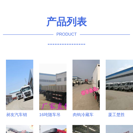
产品列表
PRODUCT
----------------
昶友汽车销
16吨随车吊
肉钩冷藏车
厦工楚胜
售 天津重
强大性能与
选购指南
（湖北）专
汽总代理与
高效作业的
厂家与价格
用汽车有限