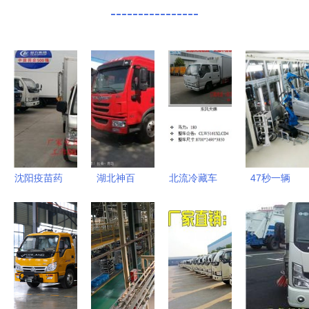
----------------
沈阳疫苗药
湖北神百
北流冷藏车
47秒一辆
品冷藏车生
匠心打造，
价格解析及
车！揭秘国
产厂家深度
专用汽车销
专用汽车销
内最快汽车
解析 中科
售与服务的
售指南
工厂的顶级
商务网与程
领航者
品质保障
力专用汽车
股份的卓越