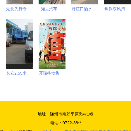
合作
湖北先行专
知豆汽车
丹江口洒水
焦作东风扫
用汽车携手
一个传统工
车专业采购
路车价格与
棱镜软件
厂的新能源
指南 价
厂家直销图
（PRISM），
转型样本
格、厂家、
片全解析
以数据安全
图片与湖北
——随州市
驱动专用汽
程力品牌全
中盛专用汽
车销售新篇
解析
车销售
章
长安2.55米
开瑞移动售
食品冷藏车
货车 厦工
广东销售点
楚胜湖北专
价格、厂家
用汽车制造
及选购指南
企业的销售
地址：随州市南郊平原岗村1幢
与服务解析
电话：0722-88**