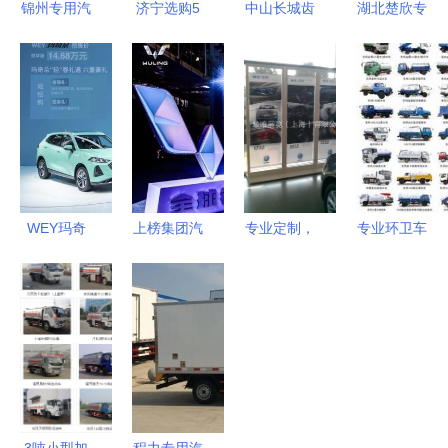
锦州专用汽
济宁选购5
中山长城齿
湖北楚欣专
车销售服务
吨箱式冷藏
轮油 亿泽
用汽车销售
详解 折叠
货车指南
润滑油
公司 引领
汽车、工厂
如何找到划
CKC150复
专用汽车销
专用车与捷
算的厂家与
合型，汽车
售行业新标
邦酒店的合
报价
专用，专业
杆
作机遇
之选
WEY玛奇
上榜集团汽
专业定制，
专业环卫车
朵开启预
车股涨跌榜
彰显品质
辆全解析
售，首搭智
扬眉吐气，
上海大众全
扫路车、洒
能混动DHT
五菱演绎过
国4S店专
水车、吸污
技术引领专
山车
用汽车展示
车与垃圾清
用汽车销售
架解决方案
运车的选购
新风向
指南
3吨小型加
程力专用汽