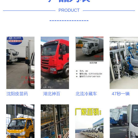
PRODUCT
----------------
沈阳疫苗药
湖北神百
北流冷藏车
47秒一辆
品冷藏车生
匠心打造，
价格解析及
车！揭秘国
产厂家深度
专用汽车销
专用汽车销
内最快汽车
解析 中科
售与服务的
售指南
工厂的顶级
商务网与程
领航者
品质保障