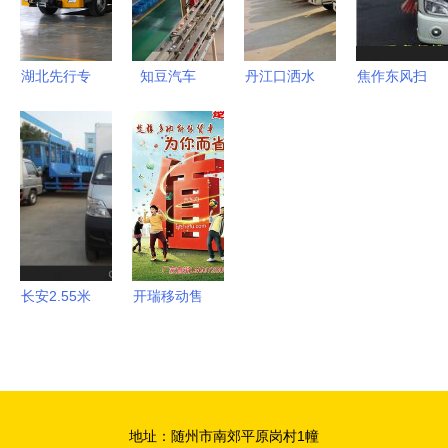
力专用汽车
股份的卓越
合作
湖北先行专
知豆汽车
丹江口洒水
焦作东风扫
用汽车携手
一个传统工
车专业采购
路车价格与
棱镜软件
厂的新能源
指南 价
厂家直销图
（PRISM），
转型样本
格、厂家、
片全解析
以数据安全
图片与湖北
——随州市
驱动专用汽
程力品牌全
中盛专用汽
车销售新篇
解析
车销售
章
长安2.55米
开瑞移动售
食品冷藏车
货车 厦工
广东销售点
楚胜湖北专
价格、厂家
用汽车制造
及选购指南
企业的销售
地址：随州市南郊平原岗村1幢
与服务解析