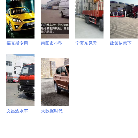
选车要点与
保的小型洒
悦，尽显灵
用汽车销
专用汽车选
水车首选
动风尚
售，开启您
购建议
的移动旅居
生活新篇章
福克斯专用
南阳市小型
宁夏东风天
政策依赖下
汽车用品携
金杯面包式
锦随车吊销
的变局
手齐齐网，
冷藏车销售
售点全解析
2010年重
专为福克斯
点动态 程
价格、厂家
型卡车与专
车主打造完
力专汽助力
及程力品质
用汽车市场
美购车配件
冷链物流升
保障
深度研判
闭环
级
文昌洒水车
大数据时代
销售点与专
的专用汽车
用汽车采购
图片分析与