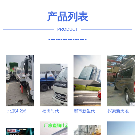
产品列表
PRODUCT
----------------
北京4.2米
福田时代
都市新生代
探索新天地
蓝牌清障车
2600洒水
的首选之车
大通旅居房
销售指南
车 高效环
两厢精品致
车现货 专