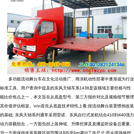
多功能流动舞台车在文化活动推广、商演机动性部署中逐渐成为行业
标准工具。用户查询中提及的东风天锦车系1438是该领域主要价格与性
能比价焦点之一，本文旨在从底盘型号、第三方报价对比及规格细节整理
其价值评估框架。\n\n首先从底盘技术特性上看:按流动舞台装置惯例改装
的基础, 东风天锦系列通常采用雷诺、东风自行式发机结合410到440强力
动力搭载组合，一方面负担上装伸缩、升降控屏及直播监听设备总重量,
另一方面保持改装装载区间范围达到5至6m调治工作尺寸;而从现场操控