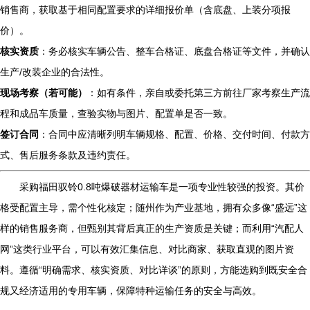
销售商，获取基于相同配置要求的详细报价单（含底盘、上装分项报
价）。
核实资质
：务必核实车辆公告、整车合格证、底盘合格证等文件，并确认
生产/改装企业的合法性。
现场考察（若可能）
：如有条件，亲自或委托第三方前往厂家考察生产流
程和成品车质量，查验实物与图片、配置单是否一致。
签订合同
：合同中应清晰列明车辆规格、配置、价格、交付时间、付款方
式、售后服务条款及违约责任。
采购福田驭铃0.8吨爆破器材运输车是一项专业性较强的投资。其价
格受配置主导，需个性化核定；随州作为产业基地，拥有众多像“盛远”这
样的销售服务商，但甄别其背后真正的生产资质是关键；而利用“汽配人
网”这类行业平台，可以有效汇集信息、对比商家、获取直观的图片资
料。遵循“明确需求、核实资质、对比详谈”的原则，方能选购到既安全合
规又经济适用的专用车辆，保障特种运输任务的安全与高效。