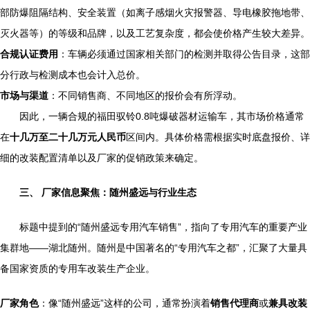
部防爆阻隔结构、安全装置（如离子感烟火灾报警器、导电橡胶拖地带、
灭火器等）的等级和品牌，以及工艺复杂度，都会使价格产生较大差异。
合规认证费用
：车辆必须通过国家相关部门的检测并取得公告目录，这部
分行政与检测成本也会计入总价。
市场与渠道
：不同销售商、不同地区的报价会有所浮动。
因此，一辆合规的福田驭铃0.8吨爆破器材运输车，其市场价格通常
在
十几万至二十几万元人民币
区间内。具体价格需根据实时底盘报价、详
细的改装配置清单以及厂家的促销政策来确定。
三、 厂家信息聚焦：随州盛远与行业生态
标题中提到的“随州盛远专用汽车销售”，指向了专用汽车的重要产业
集群地——湖北随州。随州是中国著名的“专用汽车之都”，汇聚了大量具
备国家资质的专用车改装生产企业。
厂家角色
：像“随州盛远”这样的公司，通常扮演着
销售代理商
或
兼具改装