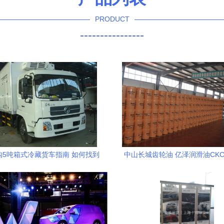
PRODUCT
----------------
购5吨箱式冷藏货车指南 如何找到
中山长城齿轮油 亿泽润滑油CKC
划算的厂家与报价
型，汽车专用，专业之